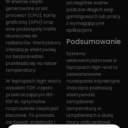
W efekcie ciepło
szczególnie ważne
generowane przez
podczas długich sesji
procesor (CPU), kartę
gamingowych lub pracy
graficzną (GPU) oraz
z wymagającymi
inne podzespoły trafia
aplikacjami.
skuteczniej do
Podsumowanie
radiatorów. Wentylatory
chłodzą je efektywniej,
Systemy
co bezpośrednio
wielowentylatorowe w
przekłada się na niższe
laptopach high-end to
temperatury.
zaawansowane
W laptopach high-end o
rozwiązania inżynieryjne.
wysokim TDP, często
Znacząco podnoszą
przekraczającym 80–
efektywność
100 W, optymalne
zarządzania
rozproszenie ciepła jest
temperaturą w
kluczowe. To pozwala
urządzeniach o dużej
zachować stabilność i
mocy obliczeniowej.