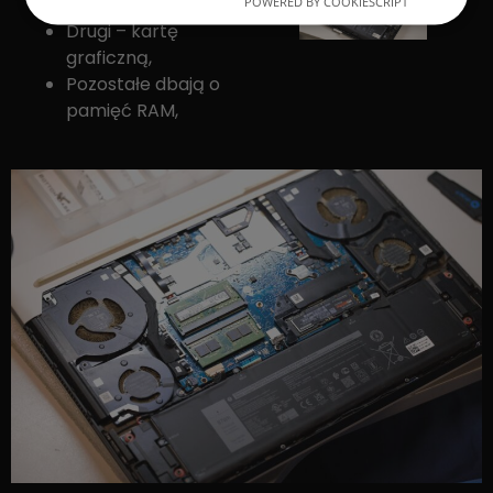
chłodzi procesor,
POWERED BY COOKIESCRIPT
Drugi – kartę
graficzną,
Pozostałe dbają o
pamięć RAM,