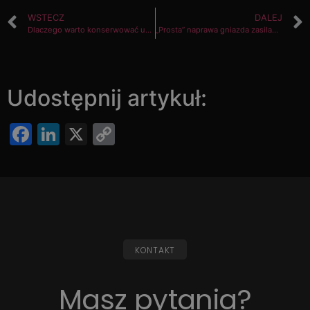
WSTECZ
DALEJ
Dlaczego warto konserwować układ chłodzenia?
„Prosta” naprawa gniazda zasilania – czy na pewno?
Udostępnij artykuł:
Facebook
LinkedIn
X
Copy
Link
KONTAKT
Masz pytania?