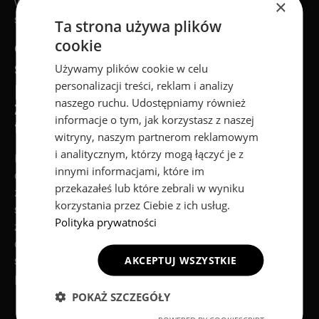
wysoką wydajność
Chociaż bywają bardziej
×
sprzętu.
skomplikowane i
Ta strona używa plików
generują większy hałas,
cookie
Chłodzenie
gwarantują stabilność
strefowe –
Używamy plików cookie w celu
pracy i maksymalne
precyzyjne
personalizacji treści, reklam i analizy
wykorzystanie
naszego ruchu. Udostępniamy również
zarządzanie
potencjału sprzętu.
informacje o tym, jak korzystasz z naszej
termiczne
Rośnie zapotrzebowanie
witryny, naszym partnerom reklamowym
na skuteczniejsze układy
i analitycznym, którzy mogą łączyć je z
Nowoczesne systemy
chłodzenia. To
innymi informacjami, które im
chłodzenia wykorzystują
odpowiedź na rosnące
przekazałeś lub które zebrali w wyniku
zasadę chłodzenia
wymagania
korzystania przez Ciebie z ich usług.
strefowego. Oznacza to,
użytkowników i postęp
Polityka prywatności
że każdy wentylator
technologiczny w
odpowiada za konkretną
laptopach klasy
sekcję laptopa. Na
AKCEPTUJ WSZYSTKIE
premium.
przykład:
POKAŻ SZCZEGÓŁY
Jeden wentylator