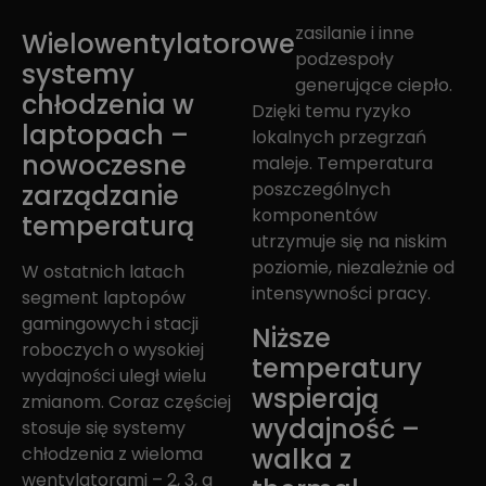
zasilanie i inne
Wielowentylatorowe
podzespoły
systemy
generujące ciepło.
chłodzenia w
Dzięki temu ryzyko
laptopach –
lokalnych przegrzań
nowoczesne
maleje. Temperatura
poszczególnych
zarządzanie
komponentów
temperaturą
utrzymuje się na niskim
poziomie, niezależnie od
W ostatnich latach
intensywności pracy.
segment laptopów
gamingowych i stacji
Niższe
roboczych o wysokiej
temperatury
wydajności uległ wielu
wspierają
zmianom. Coraz częściej
wydajność –
stosuje się systemy
walka z
chłodzenia z wieloma
wentylatorami – 2, 3, a