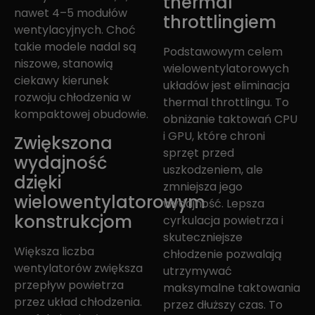
thermal
nawet 4–5 modułów
throttlingiem
wentylacyjnych. Choć
takie modele nadal są
Podstawowym celem
niszowe, stanowią
wielowentylatorowych
ciekawy kierunek
układów jest eliminacja
rozwoju chłodzenia w
thermal throttlingu. To
kompaktowej obudowie.
obniżanie taktowań CPU
i GPU, które chroni
Zwiększona
sprzęt przed
wydajność
uszkodzeniem, ale
dzięki
zmniejsza jego
wielowentylatorowym
wydajność. Lepsza
konstrukcjom
cyrkulacja powietrza i
skuteczniejsze
Większa liczba
chłodzenie pozwalają
wentylatorów zwiększa
utrzymywać
przepływ powietrza
maksymalne taktowania
przez układ chłodzenia.
przez dłuższy czas. To